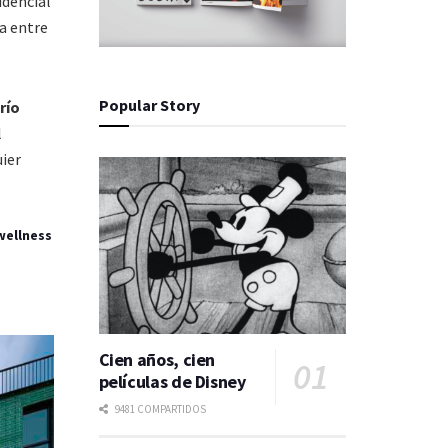
idencial
a entre
Popular Story
río
l
ier
wellness
Cien años, cien
películas de Disney
9481 COMPARTIDOS