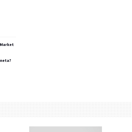
 Market
aneta?