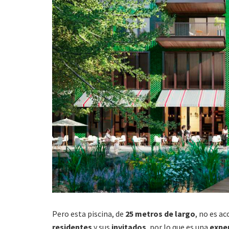
Pero esta piscina, de
25 metros de largo
, no es a
residentes
y sus
invitados
, por lo que es una
exper