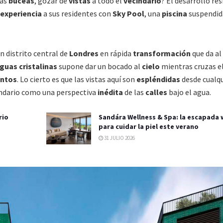
ras
buceas
, gozar de
vistas
a todo el
vecindario
? El desarrollo res
experiencia
a sus residentes con
Sky Pool
, una
piscina
suspendid
un distrito central de
Londres
en rápida
transformación
que da al
guas cristalinas
supone dar un bocado al
cielo
mientras cruzas e
ntos
. Lo cierto es que las vistas aquí son
espléndidas
desde cualqu
indario como una perspectiva
inédita
de las
calles
bajo el agua.
rio
Sandára Wellness & Spa: la escapada 
para cuidar la piel este verano
31 JULIO 2026