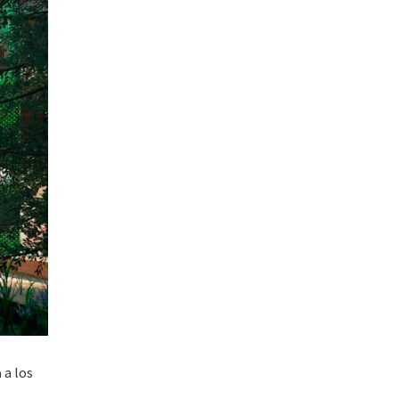
a
a los