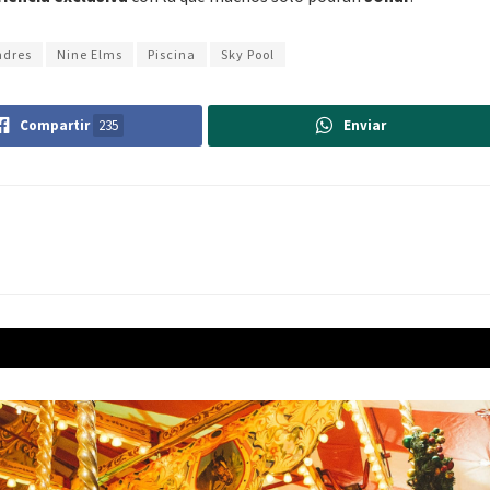
ndres
Nine Elms
Piscina
Sky Pool
Compartir
235
Enviar