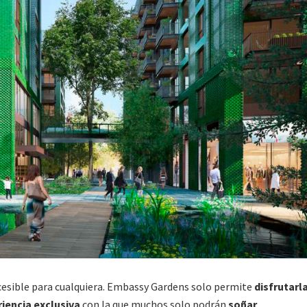
ccesible para cualquiera. Embassy Gardens solo permite
disfrutarl
iencia exclusiva
con la que muchos solo podrán
soñar
.