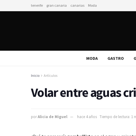
tenerife
gran canaria
canarias
Moda
MODA
GASTRO
G
Inicio
Artículos
Volar entre aguas cri
por
Alicia de Miguel
hace 4 años
Tiempo de lectura: 1 m