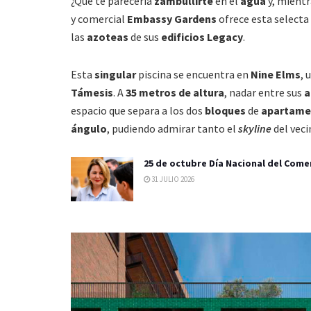
¿Qué te parecería
zambullirte
en el
agua
y, mient
y comercial
Embassy Gardens
ofrece esta selecta
las
azoteas
de sus
edificios Legacy
.
Esta
singular
piscina se encuentra en
Nine Elms
, 
Támesis
. A
35 metros de altura
, nadar entre sus
a
espacio que separa a los dos
bloques
de
apartame
ángulo
, pudiendo admirar tanto el
skyline
del vec
25 de octubre Día Nacional del Come
31 JULIO 2026