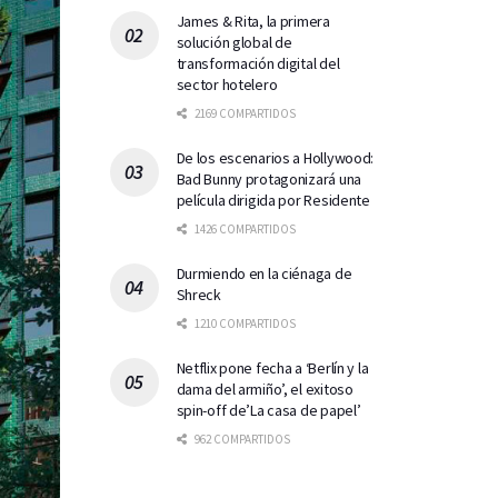
James & Rita, la primera
solución global de
transformación digital del
sector hotelero
2169 COMPARTIDOS
De los escenarios a Hollywood:
Bad Bunny protagonizará una
película dirigida por Residente
1426 COMPARTIDOS
Durmiendo en la ciénaga de
Shreck
1210 COMPARTIDOS
Netflix pone fecha a ‘Berlín y la
dama del armiño’, el exitoso
spin-off de’La casa de papel’
962 COMPARTIDOS