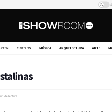
s
REEN
CINE Y TV
MÚSICA
ARQUITECTURA
ARTE
M
stalinas
in de lectura