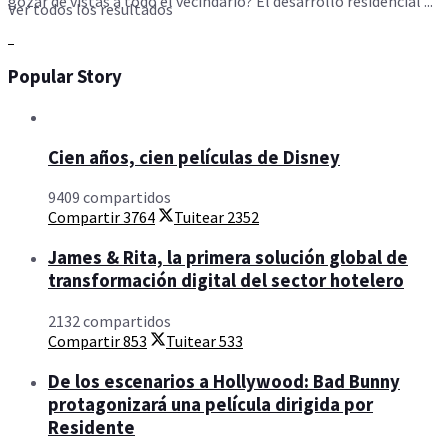
gozar de vistas a todo el vecindario? El desarrollo residencial ...
Ver todos los resultados
Popular Story
Cien años, cien películas de Disney
9409 compartidos
Compartir
3764
Tuitear
2352
James & Rita, la primera solución global de
transformación digital del sector hotelero
2132 compartidos
Compartir
853
Tuitear
533
De los escenarios a Hollywood: Bad Bunny
protagonizará una película dirigida por
Residente