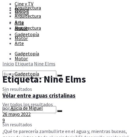
Cine y TV
Sin resultados
Arquitectura
Música
Música
Arquitectura
Arte
Arte
Ver todos los resultados
Arquitectura
Motor
Gadgetopía
Motor
Arte
Gadgetopía
Motor
Inicio
Etiqueta
Nine Elms
Gadgetopía
Etiqueta:
Nine Elms
Sin resultados
Volar entre aguas cristalinas
Ver todos los resultados
por
Alicia de Miguel
26 mayo 2022
9
Sin resultados
¿Qué te parecería zambullirte en el agua y, mientras buceas,