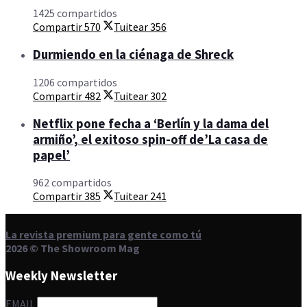
1425 compartidos
Compartir
570
Tuitear
356
Durmiendo en la ciénaga de Shreck
1206 compartidos
Compartir
482
Tuitear
302
Netflix pone fecha a ‘Berlín y la dama del
armiño’, el exitoso spin-off de’La casa de
papel’
962 compartidos
Compartir
385
Tuitear
241
La revista premium para gente como tú
2026 © The Showroom Mag
Weekly Newsletter
EMAIL