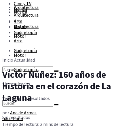
Cine y TV
Sin resultados
Arquitectura
Música
Música
Arquitectura
Arte
Arte
Ver todos los resultados
Arquitectura
Motor
Gadgetopía
Motor
Arte
Gadgetopía
Motor
Inicio
Actualidad
Gadgetopía
Víctor Núñez: 160 años de
historia en el corazón de La
Sin resultados
Laguna
Ver todos los resultados
por
Ana de Armas
Sin resultados
hace 1 año
Tiempo de lectura: 2 mins de lectura