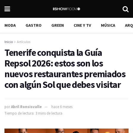
MODA
GASTRO
GREEN
CINE Y TV
MÚSICA
ARQ
Inicio
Artículos
Tenerife conquista la Guía
Repsol 2026: estos son los
nuevos restaurantes premiados
con algún Sol que debes visitar
por
Abril Ronsisvalle
hace 6 meses
Tiempo de lectura: 3 mins de lectura