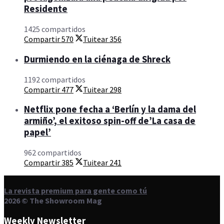
Residente
1425 compartidos
Compartir
570
Tuitear
356
Durmiendo en la ciénaga de Shreck
1192 compartidos
Compartir
477
Tuitear
298
Netflix pone fecha a ‘Berlín y la dama del
armiño’, el exitoso spin-off de’La casa de
papel’
962 compartidos
Compartir
385
Tuitear
241
La revista premium para gente como tú
2026 © The Showroom Mag
Weekly Newsletter