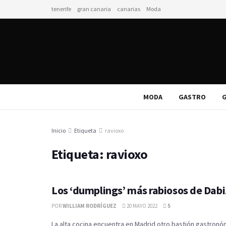
tenerife
gran canaria
canarias
Moda
MODA
GASTRO
G
Inicio
Etiqueta
ravioxo
Etiqueta:
ravioxo
Los ‘dumplings’ más rabiosos de Dab
POR
WILLIAM RODRÍGUEZ
20 MAYO 2022
5
La alta cocina encuentra en Madrid otro bastión gastronó