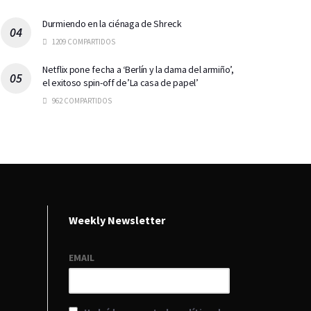
Durmiendo en la ciénaga de Shreck
1209 COMPARTIDOS
Netflix pone fecha a ‘Berlín y la dama del armiño’,
el exitoso spin-off de’La casa de papel’
962 COMPARTIDOS
Weekly Newsletter
EMAIL