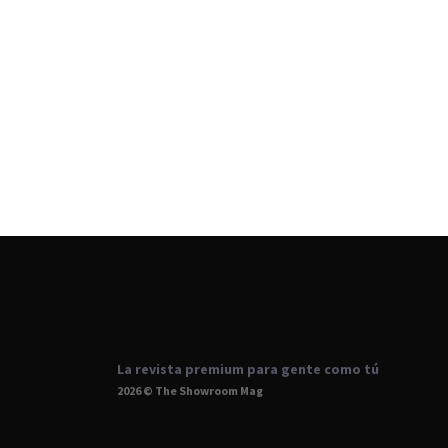
La revista premium para gente como tú
2026 © The Showroom Mag