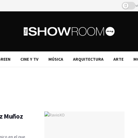
v
REEN
CINE Y TV
MÚSICA
ARQUITECTURA
ARTE
M
iz Muñoz
mico en el que