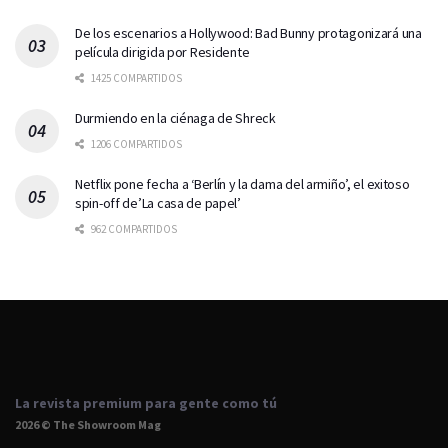
De los escenarios a Hollywood: Bad Bunny protagonizará una
película dirigida por Residente
1425 COMPARTIDOS
Durmiendo en la ciénaga de Shreck
1206 COMPARTIDOS
Netflix pone fecha a ‘Berlín y la dama del armiño’, el exitoso
spin-off de’La casa de papel’
962 COMPARTIDOS
La revista premium para gente como tú
2026 © The Showroom Mag