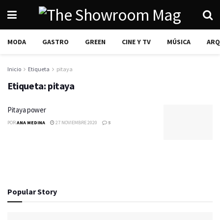
MODA
GASTRO
GREEN
CINE Y TV
MÚSICA
ARQ
Inicio
Etiqueta
pitaya
Etiqueta:
pitaya
Pitaya power
POR
ANA MEDINA
27 NOVIEMBRE 2020
5
Popular Story