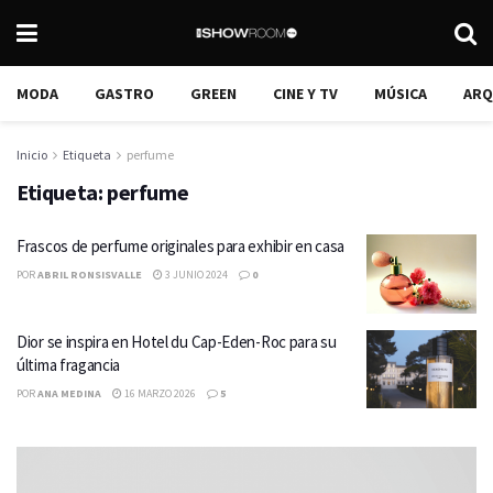
MODA
GASTRO
GREEN
CINE Y TV
MÚSICA
ARQ
Inicio
Etiqueta
perfume
Etiqueta:
perfume
Frascos de perfume originales para exhibir en casa
POR
ABRIL RONSISVALLE
3 JUNIO 2024
0
Dior se inspira en Hotel du Cap-Eden-Roc para su
última fragancia
POR
ANA MEDINA
16 MARZO 2026
5