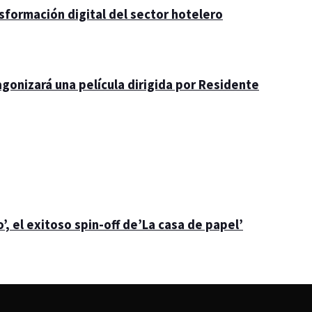
nsformación digital del sector hotelero
gonizará una película dirigida por Residente
’, el exitoso spin-off de’La casa de papel’