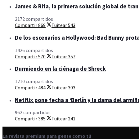
James & Rita, la primera solución global de tra
2172 compartidos
Compartir
869
Tuitear
543
De los escenarios a Hollywood: Bad Bunny prota
1426 compartidos
Compartir
570
Tuitear
357
Durmiendo en la ciénaga de Shreck
1210 compartidos
Compartir
484
Tuitear
303
Netflix pone fecha a ‘Berlín y la dama del armiño
962 compartidos
Compartir
385
Tuitear
241
La revista premium para gente como tú