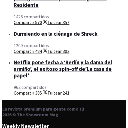
Residente
1426 compartidos
Compartir
570
Tuitear
357
Durmiendo en la ciénaga de Shreck
1209 compartidos
Compartir
484
Tuitear
302
Netflix pone fecha a ‘Berlín y la dama del
armiño’, el exitoso spin-off de’La casa de
papel’
962 compartidos
Compartir
385
Tuitear
241
La revista premium para gente como tú
2026 © The Showroom Mag
Weekly Newsletter