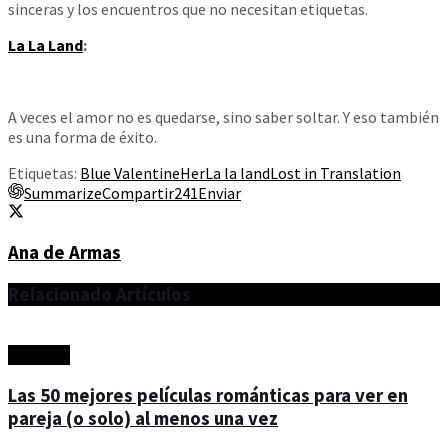
sinceras y los encuentros que no necesitan etiquetas.
La La Land
:
A veces el amor no es quedarse, sino saber soltar. Y eso también
es una forma de éxito.
Etiquetas:
Blue Valentine
Her
La la land
Lost in Translation
Summarize
Compartir
241
Enviar
Ana de Armas
Relacionado
Artículos
Artículos
Las 50 mejores películas románticas para ver en
pareja (o solo) al menos una vez