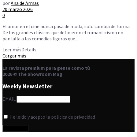
por
Ana de Armas
20 marzo 2026
0
El amor en el cine nunca pasa de moda, solo cambia de forma.
De los grandes clásicos que definieron el romanticismo en
pantalla a las comedias ligeras que...
Leer más
Details
Cargar más
La revista premium para gente como tú
2026 © The Showroom Mag
Weekly Newsletter
EMAIL
He leído y acepto la política de privacidad