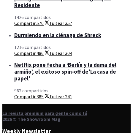
Residente
1426 compartidos
Compartir
570
Tuitear
357
Durmiendo en la ciénaga de Shreck
1216 compartidos
Compartir
486
Tuitear
304
Netflix pone fecha a ‘Berlín y la dama del
armiño’, el exitoso spin-off de’La casa de
papel’
962 compartidos
Compartir
385
Tuitear
241
La revista premium para gente como tú
2026 © The Showroom Mag
Weekly Newsletter