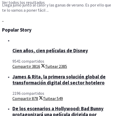
Ver todos los resultados
Llega junio junto al calor y las ganas de verano. Es por ello que
te lo vamos a poner fácil ...
Popular Story
Cien años, cien películas de Disney
9541 compartidos
Compartir
3816
Tuitear
2385
James & Rita, la primera solución global de
transformación digital del sector hotelero
2196 compartidos
Compartir
878
Tuitear
549
De los escenarios a Hollywood: Bad Bunny
protagonizará una película dirigida por