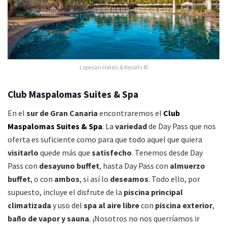
Lopesan Hotels & Resorts ©
Club Maspalomas Suites & Spa
En el
sur de Gran Canaria
encontraremos el
Club
Maspalomas Suites & Spa
. La
variedad
de Day Pass que nos
oferta es suficiente como para que todo aquel que quiera
visitarlo
quede más que
satisfecho
. Tenemos desde Day
Pass con
desayuno buffet
, hasta Day Pass con
almuerzo
buffet
, o con
ambos
, si así lo
deseamos
. Todo ello, por
supuesto, incluye el disfrute de la
piscina principal
climatizada
y uso del
spa al aire libre
con
piscina exterior
,
baño de vapor y sauna
.
¡Nosotros no nos querríamos ir