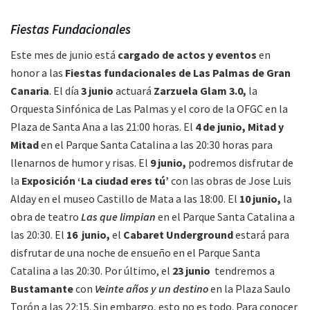
Fiestas Fundacionales
Este mes de junio está
cargado de actos y eventos
en
honor a las
Fiestas fundacionales de Las Palmas de Gran
Canaria
. El día
3 junio
actuará
Zarzuela Glam 3.0,
la
Orquesta Sinfónica de Las Palmas y el coro de la OFGC en la
Plaza de Santa Ana a las 21:00 horas. El
4 de junio,
Mitad y
Mitad
en el Parque Santa Catalina a las 20:30 horas para
llenarnos de humor y risas. El
9 junio,
podremos disfrutar de
la
Exposición ‘La ciudad eres tú’
con las obras de Jose Luis
Alday en el museo Castillo de Mata a las 18:00. El
10 junio,
la
obra de teatro
Las que limpian
en el Parque Santa Catalina a
las 20:30. El
16 junio,
el
Cabaret Underground
estará para
disfrutar de una noche de ensueño en el Parque Santa
Catalina a las 20:30. Por último, el
23 junio
tendremos a
Bustamante
con
Veinte años y un destino
en la Plaza Saulo
Torón a las 22:15. Sin embargo, esto no es todo. Para conocer