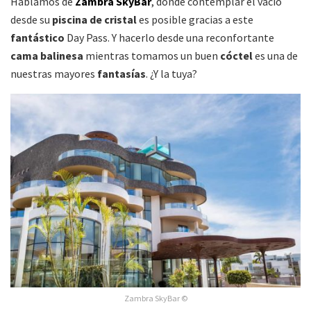
Hablamos de
Zambra SkyBar
, donde contemplar el vacío
desde su
piscina de cristal
es posible gracias a este
fantástico
Day Pass. Y hacerlo desde una recon
fortante
cama balinesa
mientras tomamos un buen
cóctel
es una de
nuestras mayores
fantasías
. ¿Y la tuya?
Zambra SkyBar ©