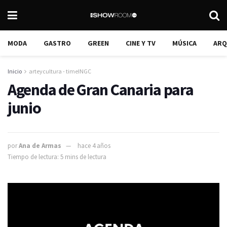
MODA
GASTRO
GREEN
CINE Y TV
MÚSICA
ARQ
Inicio
arteycultura - timeINGC
Agenda de Gran Canaria para
junio
por
Ana de Armas
hace 4 años
Tiempo de lectura: 5 mins de lectura