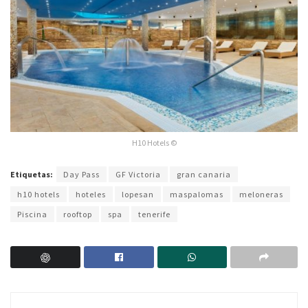
H10 Hotels ©
Etiquetas:
Day Pass
GF Victoria
gran canaria
h10 hotels
hoteles
lopesan
maspalomas
meloneras
Piscina
rooftop
spa
tenerife