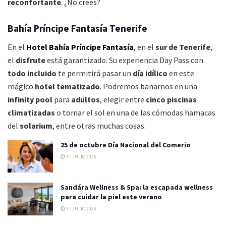
reconfortante
. ¿No crees?
Bahía Príncipe Fantasía Tenerife
En el
Hotel Bahía Príncipe Fantasía
, en el
sur de Tenerife
,
el
disfrute
está garantizado. Su experiencia Day Pass con
todo incluido
te permitirá pasar un
día idílico
en este
mágico
hotel tematizado
. Podremos bañarnos en una
infinity pool
para
adultos
, elegir entre
cinco piscinas
climatizadas
o tomar el sol en una de las cómodas hamacas
del
solarium
, entre otras muchas cosas.
25 de octubre Día Nacional del Comerio
31 JULIO 2026
Sandára Wellness & Spa: la escapada wellness
para cuidar la piel este verano
31 JULIO 2026