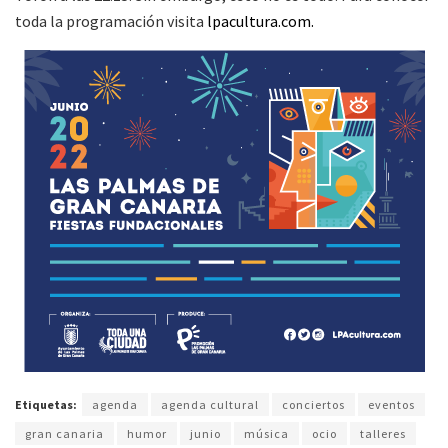
toda la programación visita
lpacultura.com.
Etiquetas:
agenda
agenda cultural
conciertos
eventos
gran canaria
humor
junio
música
ocio
talleres