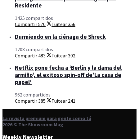
Residente
1425 compartidos
Compartir
570
Tuitear
356
Durmiendo en la ciénaga de Shreck
1208 compartidos
Compartir
483
Tuitear
302
Netflix pone fecha a ‘Berlín y la dama del
armiño’, el exitoso spin-off de’La casa de
papel’
962 compartidos
Compartir
385
Tuitear
241
La revista premium para gente como tú
2026 © The Showroom Mag
Weekly Newsletter