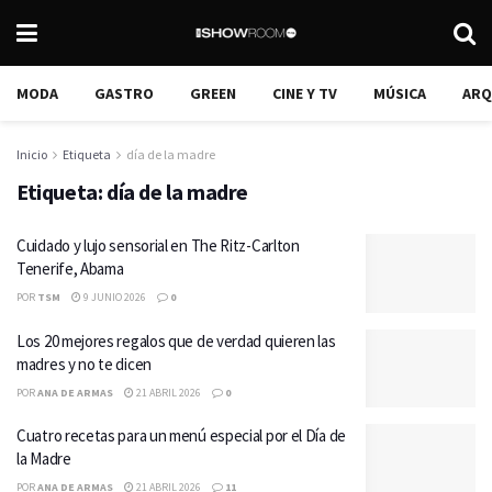
MODA
GASTRO
GREEN
CINE Y TV
MÚSICA
ARQ
Inicio
Etiqueta
día de la madre
Etiqueta:
día de la madre
Cuidado y lujo sensorial en The Ritz-Carlton
Tenerife, Abama
POR
TSM
9 JUNIO 2026
0
Los 20 mejores regalos que de verdad quieren las
madres y no te dicen
POR
ANA DE ARMAS
21 ABRIL 2026
0
Cuatro recetas para un menú especial por el Día de
la Madre
POR
ANA DE ARMAS
21 ABRIL 2026
11