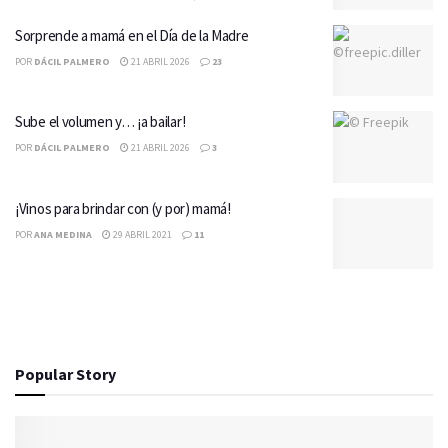
Sorprende a mamá en el Día de la Madre
POR
DÁCIL PALMERO
21 ABRIL 2026
23
Sube el volumen y… ¡a bailar!
POR
DÁCIL PALMERO
21 ABRIL 2026
3
¡Vinos para brindar con (y por) mamá!
POR
ANA MEDINA
29 ABRIL 2021
11
Popular Story