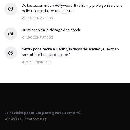
De los escenarios a Hollywood: Bad Bunny protagonizará una
película dirigida por Residente
1425 COMPARTIDOS
Durmiendo en la ciénaga de Shreck
1206 COMPARTIDOS
Netflix pone fecha a ‘Berlín y la dama del armiño’, el exitoso
spin-off de’La casa de papel’
962 COMPARTIDOS
La revista premium para gente como tú
2026 © The Showroom Mag