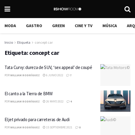
MODA
GASTRO
GREEN
CINE Y TV
MÚSICA
ARQ
Inicio
Etiqueta
concept car
Etiqueta:
concept car
Tata Curvy: dureza de SUV, ‘sex appeal’ de coupé
POR
WILLIAM RODRÍGUEZ
6 JUNIO 2022
7
El canto a la Tierra de BMW
POR
WILLIAM RODRÍGUEZ
26 MAYO 2022
4
El jet privado para carreteras de Audi
POR
WILLIAM RODRÍGUEZ
15 SEPTIEMBRE 2021
8