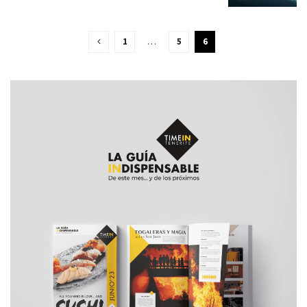
1
…
5
6