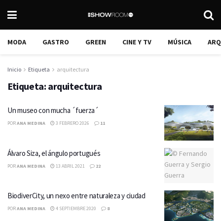
MODA
GASTRO
GREEN
CINE Y TV
MÚSICA
ARQ
Inicio
Etiqueta
arquitectura
Etiqueta:
arquitectura
Un museo con mucha ´fuerza´
POR
ANA MEDINA
3 FEBRERO 2026
11
Álvaro Siza, el ángulo portugués
POR
ANA MEDINA
13 ABRIL 2021
22
BiodiverCity, un nexo entre naturaleza y ciudad
POR
ANA MEDINA
4 SEPTIEMBRE 2020
8