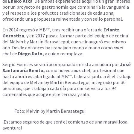
de
Eneko Atxa
. De ambas experiencias adquirió un gran interés
por un proyecto de gastronomía que combinaría la vanguardia
y el respeto a los productos tradicionales de cada zona,
ofreciendo una propuesta reinventada y con sello personal.
En 2014 regresó a MB**, tras recibir una oferta de
Erlantz
Gorostiza
, y en 2017 pasa a formar parte del equipo de cocina
del Melvin by Martín Berasategui, que se inauguró ese mismo
año. Desde entonces ha trabajado mano a mano como
sous
chef de
Diego Dato,
a quien reemplaza.
Sergio Fuentes se verá acompañado en esta andadura por
José
Santamaría Benito,
como nuevo
sous
chef, profesional que
hasta ahora estaba ligado al MB**. Liderará junto a él el trabajo
del equipo de Melvin by Martín Berasategui, integrado por 30
personas, que trabajan cada día para dar servicio a los 94
comensales que acoge entre terraza y sala.
Foto: Melvin by Martín Berasategui
¡Estamos seguros de que será el comienzo de una maravillosa
aventura!