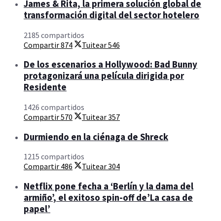
James & Rita, la primera solución global de
transformación digital del sector hotelero
2185 compartidos
Compartir
874
Tuitear
546
De los escenarios a Hollywood: Bad Bunny
protagonizará una película dirigida por
Residente
1426 compartidos
Compartir
570
Tuitear
357
Durmiendo en la ciénaga de Shreck
1215 compartidos
Compartir
486
Tuitear
304
Netflix pone fecha a ‘Berlín y la dama del
armiño’, el exitoso spin-off de’La casa de
papel’