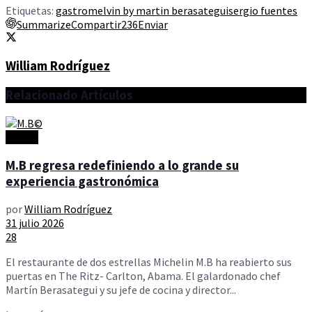
Etiquetas:
gastro
melvin by martin berasategui
sergio fuentes
Summarize
Compartir
236
Enviar
William Rodríguez
Relacionado
Artículos
Gastro
M.B regresa redefiniendo a lo grande su
experiencia gastronómica
por
William Rodríguez
31 julio 2026
28
El restaurante de dos estrellas Michelin M.B ha reabierto sus
puertas en The Ritz- Carlton, Abama. El galardonado chef
Martín Berasategui y su jefe de cocina y director...