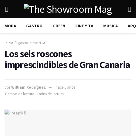
MODA
GASTRO
GREEN
CINE Y TV
MÚSICA
ARQ
Inicio
gastro - timeIN GC
Los seis roscones
imprescindibles de Gran Canaria
por
William Rodríguez
hace 5 años
Tiempo de lectura: 2 mins de lectura