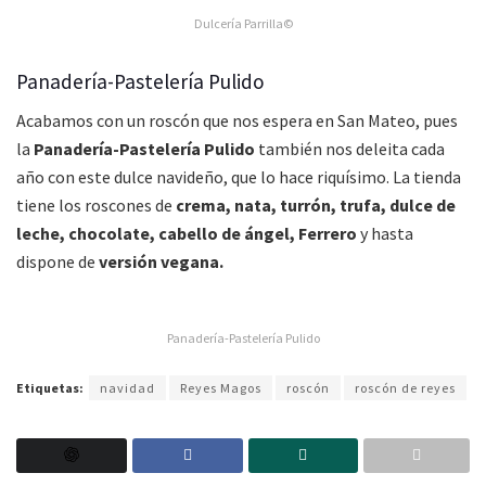
Dulcería Parrilla©
Panadería-Pastelería Pulido
Acabamos con un roscón que nos espera en San Mateo, pues
la
Panadería-Pastelería Pulido
también nos deleita cada
año con este dulce navideño, que lo hace riquísimo. La tienda
tiene los roscones de
crema, nata, turrón, trufa, dulce de
leche, chocolate, cabello de ángel, Ferrero
y hasta
dispone de
versión vegana.
Panadería-Pastelería Pulido
Etiquetas:
navidad
Reyes Magos
roscón
roscón de reyes