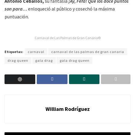
Antonio Ceballos,
su fantasía
¡Ay, Fefa! Que los doce puntos
son para…
enloqueció al público y cosechó la máxima
puntuación.
Carnaval de Las Palmas de Gran Canaria©
Etiquetas:
carnaval
carnaval de las palmas de gran canaria
drag queen
gala drag
gala drag queen
William Rodríguez