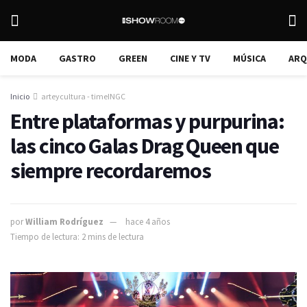
MODA
GASTRO
GREEN
CINE Y TV
MÚSICA
ARQ
Inicio
arteycultura - timeINGC
Entre plataformas y purpurina:
las cinco Galas Drag Queen que
siempre recordaremos
por
William Rodríguez
hace 4 años
Tiempo de lectura: 2 mins de lectura