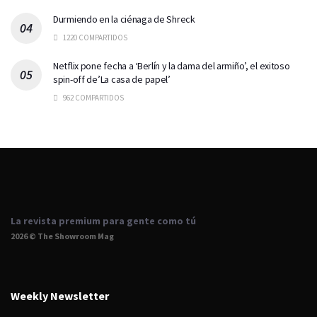
Durmiendo en la ciénaga de Shreck
1220 COMPARTIDOS
Netflix pone fecha a ‘Berlín y la dama del armiño’, el exitoso
spin-off de’La casa de papel’
962 COMPARTIDOS
La revista premium para gente como tú
2026 © The Showroom Mag
Weekly Newsletter