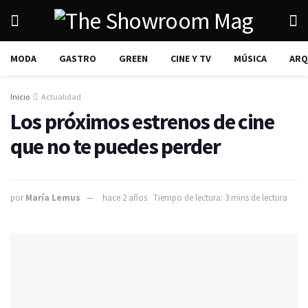
MODA
GASTRO
GREEN
CINE Y TV
MÚSICA
ARQ
Inicio
Actualidad
Los próximos estrenos de cine
que no te puedes perder
por
María Lemus
hace 2 años
Tiempo de lectura: 3 mins de lectura