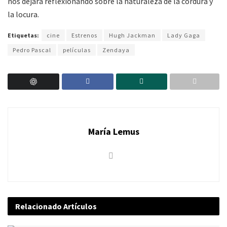
nos dejará reflexionando sobre la naturaleza de la cordura y
la locura.
Etiquetas:
cine
Estrenos
Hugh Jackman
Lady Gaga
Pedro Pascal
películas
Zendaya
María Lemus
Relacionado
Artículos