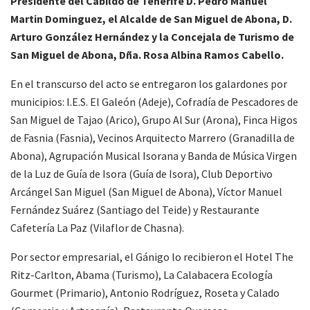
Presidente del Cabildo de Tenerife D. Pedro Manuel
Martin Dominguez, el Alcalde de San Miguel de Abona, D.
Arturo González Hernández y la Concejala de Turismo de
San Miguel de Abona, Dña. Rosa Albina Ramos Cabello.
En el transcurso del acto se entregaron los galardones por
municipios: I.E.S. El Galeón (Adeje), Cofradía de Pescadores de
San Miguel de Tajao (Arico), Grupo Al Sur (Arona), Finca Higos
de Fasnia (Fasnia), Vecinos Arquitecto Marrero (Granadilla de
Abona), Agrupación Musical Isorana y Banda de Música Virgen
de la Luz de Guía de Isora (Guía de Isora), Club Deportivo
Arcángel San Miguel (San Miguel de Abona), Víctor Manuel
Fernández Suárez (Santiago del Teide) y Restaurante
Cafetería La Paz (Vilaflor de Chasna).
Por sector empresarial, el Gánigo lo recibieron el Hotel The
Ritz-Carlton, Abama (Turismo), La Calabacera Ecología
Gourmet (Primario), Antonio Rodríguez, Roseta y Calado