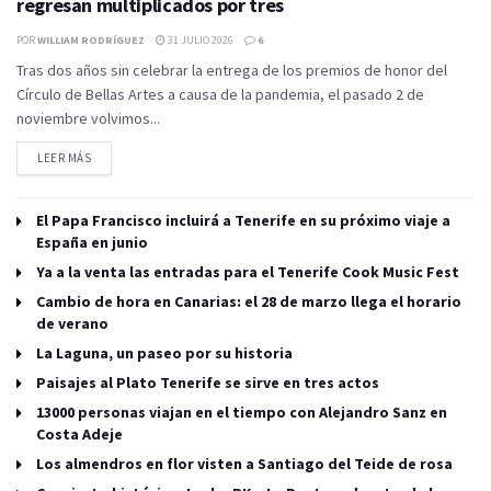
regresan multiplicados por tres
POR
WILLIAM RODRÍGUEZ
31 JULIO 2026
6
Tras dos años sin celebrar la entrega de los premios de honor del
Círculo de Bellas Artes a causa de la pandemia, el pasado 2 de
noviembre volvimos...
LEER MÁS
El Papa Francisco incluirá a Tenerife en su próximo viaje a
España en junio
Ya a la venta las entradas para el Tenerife Cook Music Fest
Cambio de hora en Canarias: el 28 de marzo llega el horario
de verano
La Laguna, un paseo por su historia
Paisajes al Plato Tenerife se sirve en tres actos
13000 personas viajan en el tiempo con Alejandro Sanz en
Costa Adeje
Los almendros en flor visten a Santiago del Teide de rosa