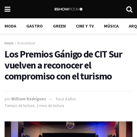
MODA
GASTRO
GREEN
CINE Y TV
MÚSICA
ARQ
Inicio
Actualidad
Los Premios Gánigo de CIT Sur
vuelven a reconocer el
compromiso con el turismo
por
William Rodríguez
hace 4 años
Tiempo de lectura: 2 mins de lectura