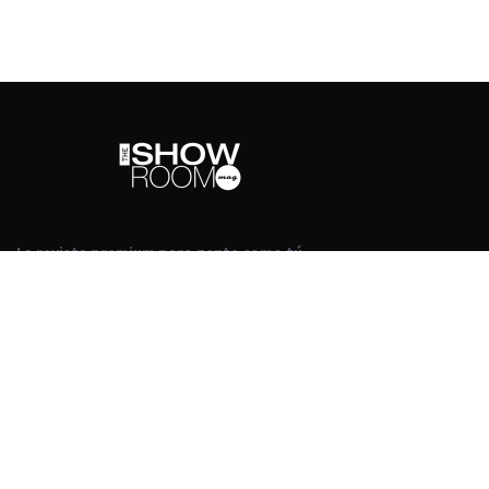
La revista premium para gente como tú
2026 © The Showroom Mag
Weekly Newsletter
EMAIL