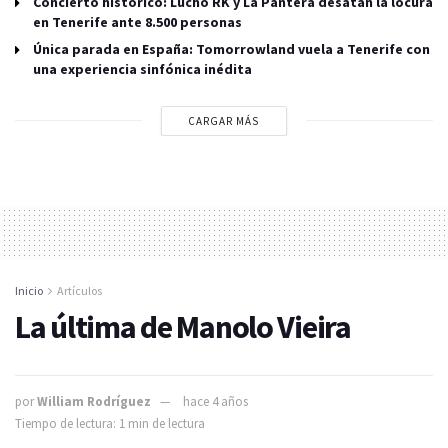
Concierto histórico: Lucho RK y La Pantera desatan la locura
en Tenerife ante 8.500 personas
Única parada en España: Tomorrowland vuela a Tenerife con
una experiencia sinfónica inédita
CARGAR MÁS
Inicio
Artículos
La última de Manolo Vieira
por
William Rodríguez
hace 4 años
Tiempo de lectura: 1 min de lectura