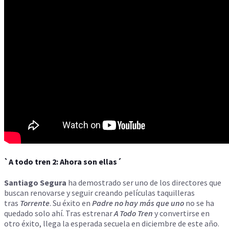
`A todo tren 2: Ahora son ellas´
Santiago Segura
ha demostrado ser uno de los directores que
buscan renovarse y seguir creando películas taquilleras
tras
Torrente
. Su éxito en
Padre no hay más que uno
no se ha
quedado solo ahí. Tras estrenar
A Todo Tren
y convertirse en
otro éxito, llega la esperada secuela en diciembre de este año.