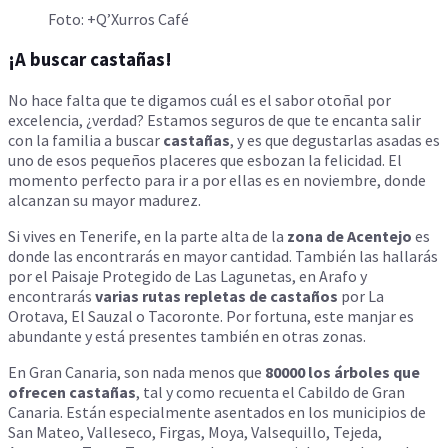
Foto: +Q’Xurros Café
¡A buscar castañas!
No hace falta que te digamos cuál es el sabor otoñal por
excelencia, ¿verdad? Estamos seguros de que te encanta salir
con la familia a buscar
castañas
, y es que degustarlas asadas es
uno de esos pequeños placeres que esbozan la felicidad. El
momento perfecto para ir a por ellas es en noviembre, donde
alcanzan su mayor madurez.
Si vives en Tenerife, en la parte alta de la
zona de Acentejo
es
donde las encontrarás en mayor cantidad. También las hallarás
por el Paisaje Protegido de Las Lagunetas, en Arafo y
encontrarás
varias rutas repletas de castaños
por La
Orotava, El Sauzal o Tacoronte. Por fortuna, este manjar es
abundante y está presentes también en otras zonas.
En Gran Canaria, son nada menos que
80000 los árboles que
ofrecen castañas
, tal y como recuenta el Cabildo de Gran
Canaria. Están especialmente asentados en los municipios de
San Mateo, Valleseco, Firgas, Moya, Valsequillo, Tejeda,