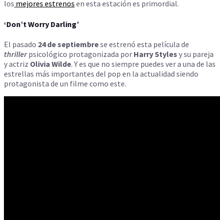
los
mejores estrenos
en esta estación es primordial.
‘Don’t Worry Darling’
El pasado
24 de septiembre
se estrenó esta película de
thriller
psicológico protagonizada por
Harry Styles
y su pareja
y actriz
Olivia Wilde
. Y es que no siempre puedes ver a una de las
estrellas más importantes del pop en la actualidad siendo
protagonista de un filme como este.