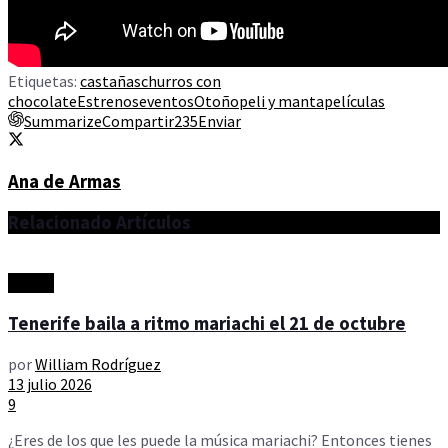
Etiquetas:
castañas
churros con
chocolate
Estrenos
eventos
Otoño
peli y manta
películas
Summarize
Compartir
235
Enviar
Ana de Armas
Relacionado
Artículos
Música
Tenerife baila a ritmo mariachi el 21 de octubre
por
William Rodríguez
13 julio 2026
9
¿Eres de los que les puede la música mariachi? Entonces tienes