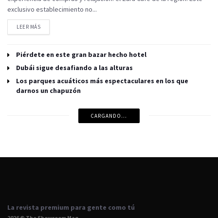
exclusivo establecimiento no...
LEER MÁS
Piérdete en este gran bazar hecho hotel
Dubái sigue desafiando a las alturas
Los parques acuáticos más espectaculares en los que
darnos un chapuzón
CARGANDO...
La revista premium para gente como tú
2026 © The Showroom Mag