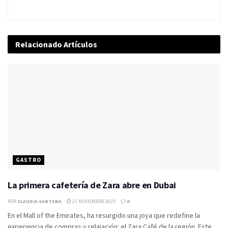
Relacionado
Artículos
GASTRO
La primera cafetería de Zara abre en Dubai
POR
CLAUDIA SANTANA
21 NOVIEMBRE 2023
0
En el Mall of the Emirates, ha resurgido una joya que redefine la
experiencia de compras y relajación: el Zara Café de la región. Este