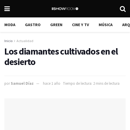
MODA
GASTRO
GREEN
CINE Y TV
MÚSICA
ARQ
Inicio
Actualidad
Los diamantes cultivados en el
desierto
por
Samuel Díaz
hace 1 año
Tiempo de lectura: 2 mins de lectura