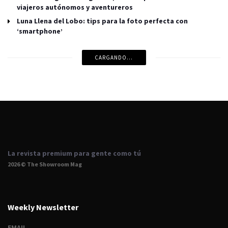
viajeros autónomos y aventureros
Luna Llena del Lobo: tips para la foto perfecta con
‘smartphone’
CARGANDO...
La revista premium para gente como tú
2026 © The Showroom Mag
Weekly Newsletter
EMAIL