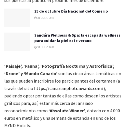
sus puertas al público el próximo mes de diciembre.
25 de octubre Día Nacional del Comerio
31 JULIO 2026
Sandára Wellness & Spa: la escapada wellness
para cuidar la piel este verano
31 JULIO 2026
‘Paisaje’, ‘Fauna’, ‘Fotografía Nocturna y Astrofísica’,
‘Drone’ y ‘Mundo Canario’
son las cinco áreas temáticas en
las que pueden inscribirse los participantes del certamen (a
través del sitio
https://canarianphotoawards.com/
)
,
pudiendo optar por tantas de ellas como deseen los artistas
gráficos para, así, estar más cerca del ansiado
reconocimiento como
‘Absolute Winner’
, dotado con 4.000
euros en metálico y una semana de estancia en uno de los
MYND Hotels.