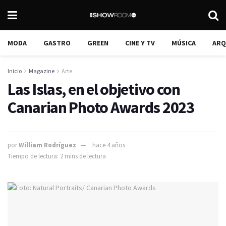
MODA
GASTRO
GREEN
CINE Y TV
MÚSICA
ARQ
Inicio
Magazine
Arte
Las Islas, en el objetivo con
Canarian Photo Awards 2023
por
William Rodríguez
hace 4 años
Tiempo de lectura: 2 mins de lectura