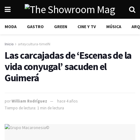
MODA
GASTRO
GREEN
CINE Y TV
MÚSICA
ARQ
Inicio
arteycultura-timeIN
Las carcajadas de ‘Escenas de la
vida conyugal’ sacuden el
Guimerá
por
William Rodríguez
hace 4 años
Tiempo de lectura: 1 min de lectura