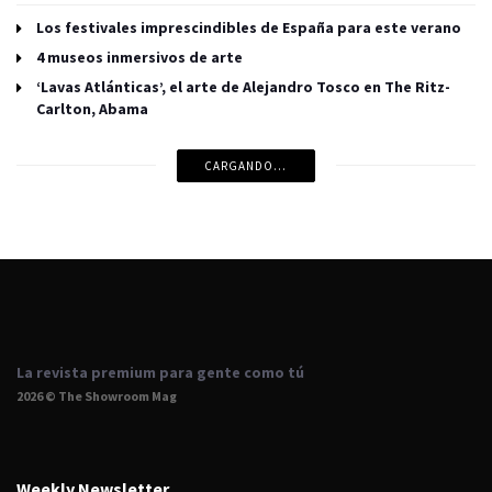
Los festivales imprescindibles de España para este verano
4 museos inmersivos de arte
‘Lavas Atlánticas’, el arte de Alejandro Tosco en The Ritz-
Carlton, Abama
CARGANDO...
La revista premium para gente como tú
2026 © The Showroom Mag
Weekly Newsletter