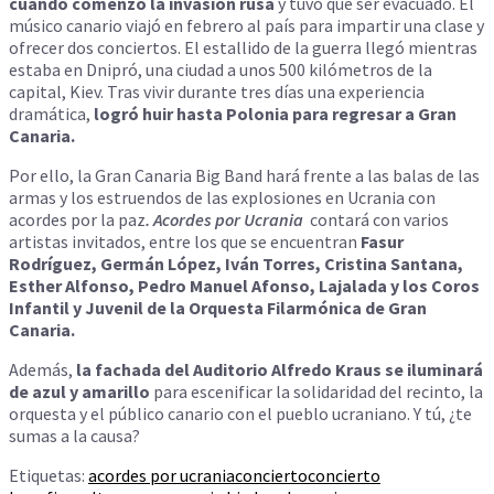
cuando comenzó la invasión rusa
y tuvo que ser evacuado. El
músico canario viajó en febrero al país para impartir una clase y
ofrecer dos conciertos. El estallido de la guerra llegó mientras
estaba en Dnipró, una ciudad a unos 500 kilómetros de la
capital, Kiev. Tras vivir durante tres días una experiencia
dramática,
logró huir hasta Polonia para regresar a Gran
Canaria.
Por ello, la Gran Canaria Big Band hará frente a las balas de las
armas y los estruendos de las explosiones en Ucrania con
acordes por la paz
. Acordes por Ucrania
contará con varios
artistas invitados, entre los que se encuentran
Fasur
Rodríguez, Germán López, Iván Torres, Cristina Santana,
Esther Alfonso, Pedro Manuel Afonso, Lajalada y los Coros
Infantil y Juvenil de la Orquesta Filarmónica de Gran
Canaria.
Además,
la fachada del Auditorio Alfredo Kraus se iluminará
de azul y amarillo
para escenificar la solidaridad del recinto, la
orquesta y el público canario con el pueblo ucraniano. Y tú, ¿te
sumas a la causa?
Etiquetas:
acordes por ucrania
concierto
concierto