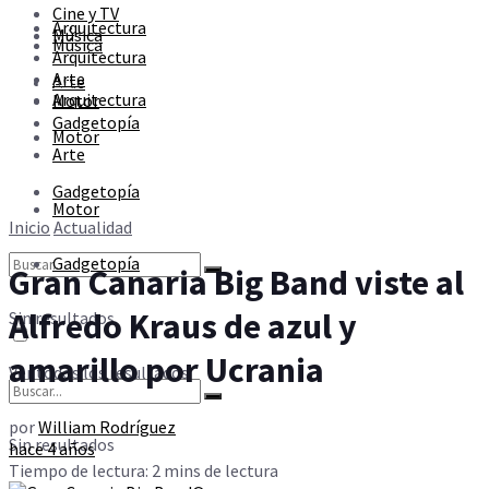
Cine y TV
Sin resultados
Arquitectura
Música
Música
Arquitectura
Arte
Arte
Ver todos los resultados
Arquitectura
Motor
Gadgetopía
Motor
Arte
Gadgetopía
Motor
Inicio
Actualidad
Gadgetopía
Gran Canaria Big Band viste al
Alfredo Kraus de azul y
Sin resultados
amarillo por Ucrania
Ver todos los resultados
por
William Rodríguez
Sin resultados
hace 4 años
Tiempo de lectura: 2 mins de lectura