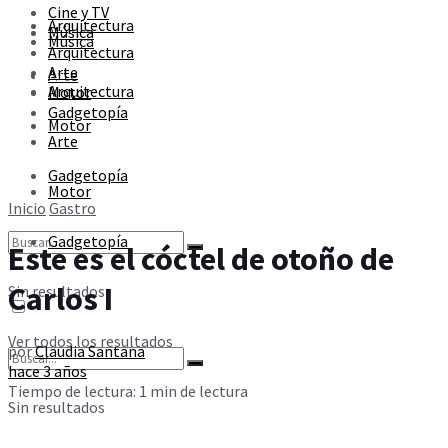
Cine y TV
Sin resultados
Arquitectura
Música
Música
Arquitectura
Arte
Arte
Ver todos los resultados
Arquitectura
Motor
Gadgetopía
Motor
Arte
Gadgetopía
Motor
Inicio
Gastro
Gadgetopía
Este es el cóctel de otoño de
Carlos I
Sin resultados
Ver todos los resultados
por
Claudia Santana
hace 3 años
Tiempo de lectura: 1 min de lectura
Sin resultados