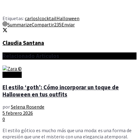
Etiquetas:
carlosI
cocktail
Halloween
Summarize
Compartir
235
Enviar
Claudia Santana
Relacionado
Artículos
Artículos
El estilo ‘goth’: Cómo incorporar un toque de
Halloween en tus outfits
por
Selena Rosende
5 febrero 2026
0
El estilo gótico es mucho más que una moda: es una forma de
expresión que une el misterio con una elegancia atemporal.