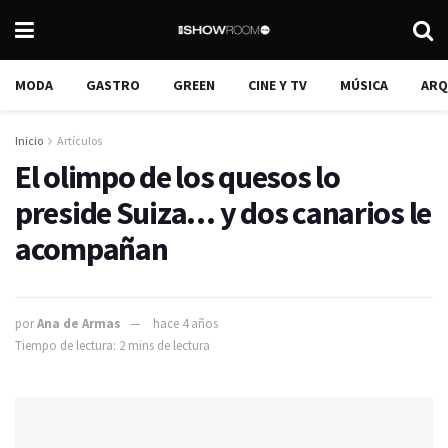
MODA
GASTRO
GREEN
CINE Y TV
MÚSICA
ARQ
Inicio
Artículos
El olimpo de los quesos lo
preside Suiza… y dos canarios le
acompañan
por
Ana de Armas
hace 4 años
Tiempo de lectura: 2 mins de lectura