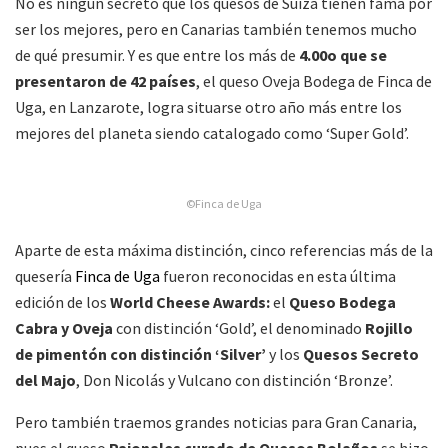
No es ningún secreto que los quesos de Suiza tienen fama por
ser los mejores, pero en Canarias también tenemos mucho
de qué presumir. Y es que entre los más de
4.00o que se
presentaron de 42 países
, el queso Oveja Bodega de Finca de
Uga, en Lanzarote, logra situarse otro año más entre los
mejores del planeta siendo catalogado como ‘Super Gold’.
©Finca de Uga
Aparte de esta máxima distinción, cinco referencias más de la
quesería
Finca de Uga
fueron reconocidas en esta última
edición de los
World Cheese Awards:
el
Queso Bodega
Cabra y Oveja
con distinción ‘Gold’, el denominado
Rojillo
de pimentón con distinción ‘Silver’
y los
Quesos Secreto
del Majo
, Don Nicolás y Vulcano con distinción ‘Bronze’.
Pero también traemos grandes noticias para Gran Canaria,
pues el queso
Pajonales curado de Quesos Bolaños
se hizo