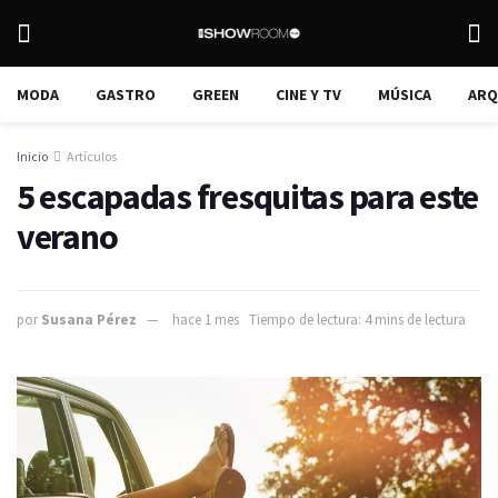
MODA
GASTRO
GREEN
CINE Y TV
MÚSICA
ARQ
Inicio
Artículos
5 escapadas fresquitas para este
verano
por
Susana Pérez
hace 1 mes
Tiempo de lectura: 4 mins de lectura