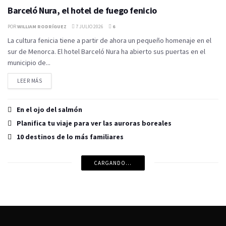
Barceló Nura, el hotel de fuego fenicio
POR
WILLIAM RODRÍGUEZ
7 JULIO 2026
6
La cultura fenicia tiene a partir de ahora un pequeño homenaje en el
sur de Menorca. El hotel Barceló Nura ha abierto sus puertas en el
municipio de...
LEER MÁS
En el ojo del salmón
Planifica tu viaje para ver las auroras boreales
10 destinos de lo más familiares
CARGANDO...