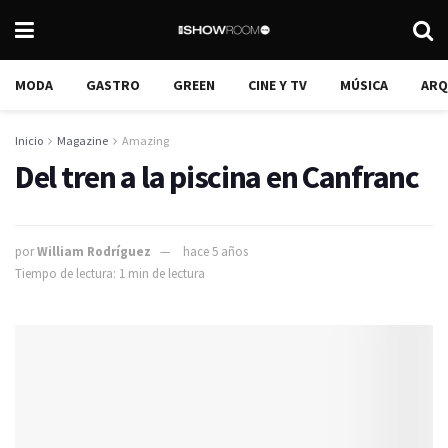
MODA
GASTRO
GREEN
CINE Y TV
MÚSICA
ARQ
Inicio
Magazine
Amazing
Del tren a la piscina en Canfranc
por
William Rodríguez
hace 5 años
Tiempo de lectura: 1 min de lectura