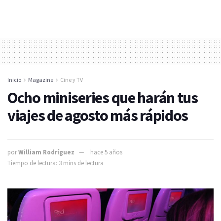
Inicio
Magazine
Cine y TV
Ocho miniseries que harán tus
viajes de agosto más rápidos
por
William Rodríguez
hace 5 años
Tiempo de lectura: 3 mins de lectura