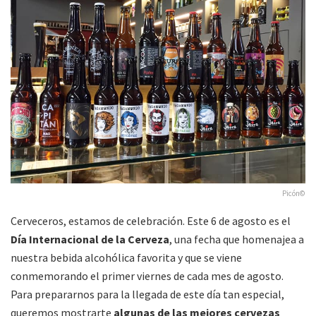
Picón©
Cerveceros, estamos de celebración. Este 6 de agosto es el
Día Internacional de la Cerveza
, una fecha que homenajea a
nuestra bebida alcohólica favorita y que se viene
conmemorando el primer viernes de cada mes de agosto.
Para prepararnos para la llegada de este día tan especial,
queremos mostrarte
algunas de las mejores cervezas