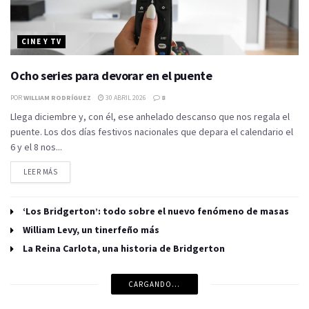
CINE Y TV
Ocho series para devorar en el puente
POR
WILLIAM RODRÍGUEZ
30 ABRIL 2026
8
Llega diciembre y, con él, ese anhelado descanso que nos regala el
puente. Los dos días festivos nacionales que depara el calendario el
6 y el 8 nos...
LEER MÁS
‘Los Bridgerton’: todo sobre el nuevo fenómeno de masas
William Levy, un tinerfeño más
La Reina Carlota, una historia de Bridgerton
CARGANDO...