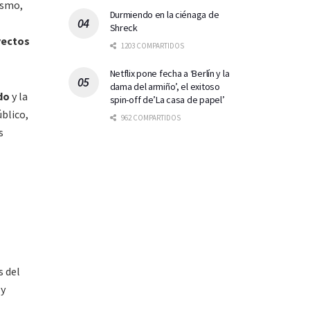
ismo,
Durmiendo en la ciénaga de
Shreck
yectos
1203 COMPARTIDOS
Netflix pone fecha a ‘Berlín y la
dama del armiño’, el exitoso
do
y la
spin-off de’La casa de papel’
blico,
962 COMPARTIDOS
s
s del
 y