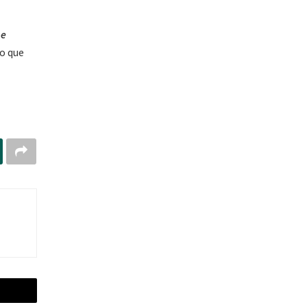
he
lo que