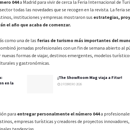
mero 044
a Madrid para vivir de cerca la Feria Internacional de Tur
sector todas las novedades que se recogen en la revista. La feria se
stinos, instituciones y empresas mostraron sus
estrategias, pro
rán el año que acaba de comenzar.
ás como una de las
ferias de turismo más importantes del mun
combinó jornadas profesionales con un fin de semana abierto al pú
r nuevas formas de viajar, destinos emergentes, modelos turístico
ulturales y gastronómicas.
a:
¡The ShowRoom Mag viaja a Fitur!
en en la
2 FEBRERO 2026
sión para
entregar personalmente el número 044
a profesionale
stinos, empresas turísticas y creadores de proyectos innovadores,
ipales tendencias.