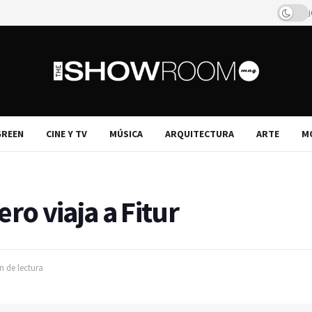
j
REEN
CINE Y TV
MÚSICA
ARQUITECTURA
ARTE
M
o viaja a Fitur
n de lectura