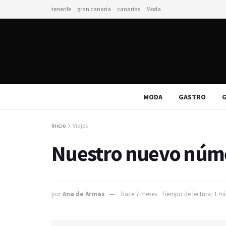
tenerife
gran canaria
canarias
Moda
MODA
GASTRO
G
Inicio
Viajes
Nuestro nuevo númer
por
Ana de Armas
hace 7 meses
Tiempo de lectura: 1 mi