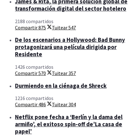
James & Rita, la primera solución global de
transformación digital del sector hotelero
2188 compartidos
Compartir
875
Tuitear
547
De los escenarios a Hollywood: Bad Bunny
protagonizará una película dirigida por
Residente
1426 compartidos
Compartir
570
Tuitear
357
Durmiendo en la ciénaga de Shreck
1216 compartidos
Compartir
486
Tuitear
304
Netflix pone fecha a ‘Berlín y la dama del
armiño’, el exitoso spin-off de’La casa de
papel’