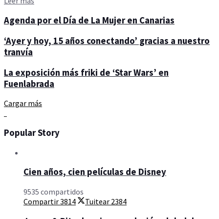
Details
Leer más
Agenda por el Día de La Mujer en Canarias
‘Ayer y hoy, 15 años conectando’ gracias a nuestro
tranvía
La exposición más friki de ‘Star Wars’ en
Fuenlabrada
Cargar más
Popular Story
Cien años, cien películas de Disney
9535 compartidos
Compartir
3814
Tuitear
2384