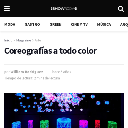
MODA
GASTRO
GREEN
CINE Y TV
MÚSICA
ARQ
Inicio
Magazine
Arte
Coreografías a todo color
por
William Rodríguez
hace 5 años
Tiempo de lectura: 2 mins de lectura