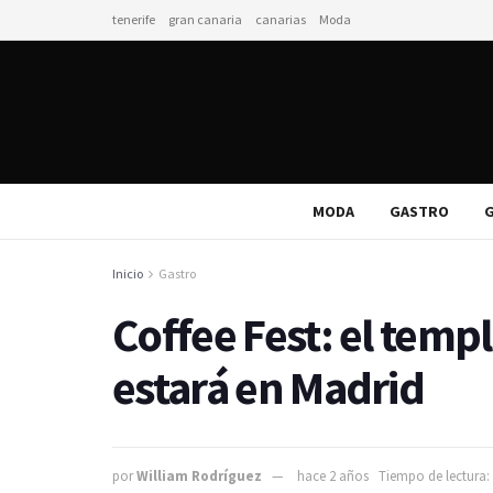
tenerife
gran canaria
canarias
Moda
MODA
GASTRO
G
Inicio
Gastro
Coffee Fest: el templ
estará en Madrid
por
William Rodríguez
hace 2 años
Tiempo de lectura: 