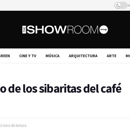
v
REEN
CINE Y TV
MÚSICA
ARQUITECTURA
ARTE
M
o de los sibaritas del café
2 mins de lectura