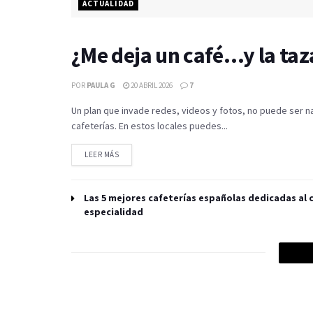
ACTUALIDAD
¿Me deja un café…y la ta
POR
PAULA G
20 ABRIL 2026
7
Un plan que invade redes, videos y fotos, no puede ser 
cafeterías. En estos locales puedes...
LEER MÁS
Las 5 mejores cafeterías españolas dedicadas al café de
especialidad