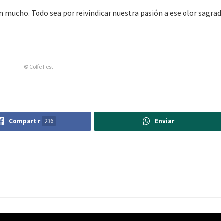
n mucho. Todo sea por reivindicar nuestra pasión a ese olor sagrad
© Coffe Fest
Compartir
236
Enviar