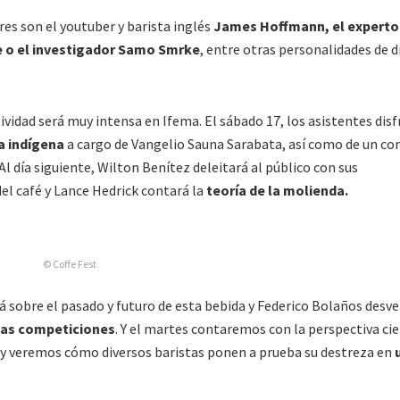
es son el youtuber y barista inglés
James Hoffmann, el experto
e o el investigador Samo Smrke
, entre otras personalidades de d
tividad será muy intensa en Ifema. El sábado 17, los asistentes dis
a indígena
a cargo de Vangelio Sauna Sarabata, así como de un co
Al día siguiente, Wilton Benítez deleitará al público con sus
l café y Lance Hedrick contará la
teoría de la molienda.
© Coffe Fest
á sobre el pasado y futuro de esta bebida y Federico Bolaños desve
 las competiciones
. Y el martes contaremos con la perspectiva cie
é y veremos cómo diversos baristas ponen a prueba su destreza en