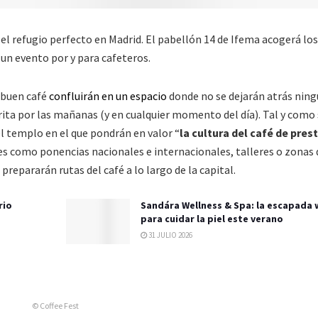
el refugio perfecto en Madrid. El pabellón 14 de Ifema acogerá los
,
un evento por y para cafeteros.
 buen café
confluirán en un espacio
donde no se dejarán atrás nin
rita por las mañanas (y en cualquier momento del día). Tal y como
del templo en el que pondrán en valor “
la cultura del café de pres
tes como ponencias nacionales e internacionales, talleres o zonas 
prepararán rutas del café a lo largo de la capital.
rio
Sandára Wellness & Spa: la escapada 
para cuidar la piel este verano
31 JULIO 2026
© Coffee Fest