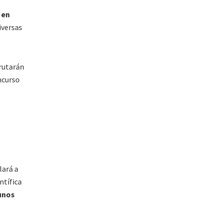
 en
iversas
frutarán
ncurso
lará a
ntífica
unos