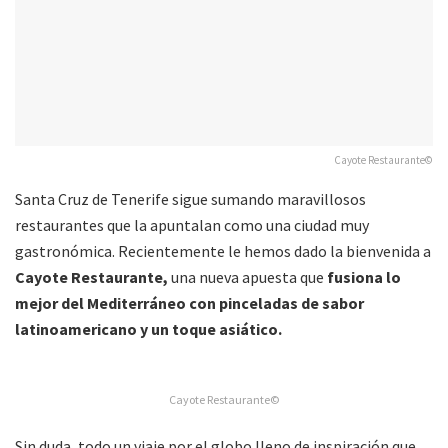
Cayote Restaurante©
Santa Cruz de Tenerife sigue sumando maravillosos
restaurantes que la apuntalan como una ciudad muy
gastronómica. Recientemente le hemos dado la bienvenida a
Cayote Restaurante,
una nueva apuesta que
fusiona lo
mejor del Mediterráneo con pinceladas de sabor
latinoamericano y un toque asiático.
Cayote Restaurante©
Sin duda, todo un viaje por el globo lleno de inspiración que