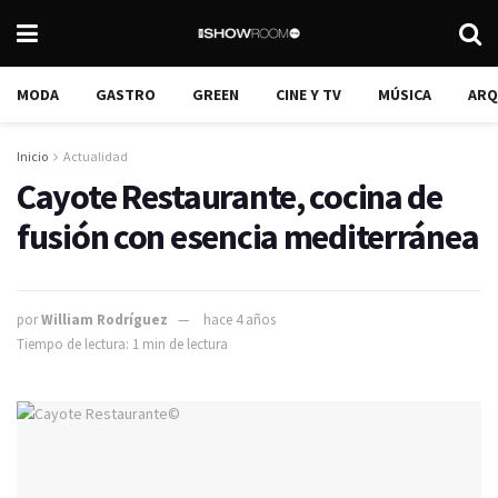
MODA
GASTRO
GREEN
CINE Y TV
MÚSICA
ARQ
Inicio
Actualidad
Cayote Restaurante, cocina de
fusión con esencia mediterránea
por
William Rodríguez
hace 4 años
Tiempo de lectura: 1 min de lectura