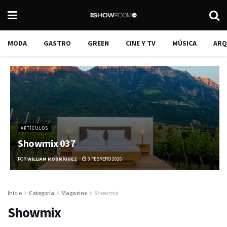
MODA
GASTRO
GREEN
CINE Y TV
MÚSICA
ARQ
ARTÍCULOS
Showmix 037
POR
WILLIAM RODRÍGUEZ
3 FEBRERO 2026
Inicio
Categoría
Magazine
Showmix
Showmix