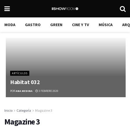
MODA
GASTRO
GREEN
CINE Y TV
MÚSICA
ARQ
ARTÍCULOS
Habitat 032
POR
ANA MEDINA
3 FEBRERO 2020
Inicio
Categoría
Magazine 3
Magazine 3