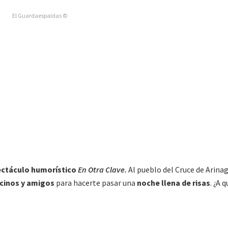
El Guardaespaldas ©
ectáculo humorístico
En Otra Clave
.
Al pueblo del Cruce de Arina
cinos y amigos
para hacerte pasar una
noche llena de risas
. ¿A 