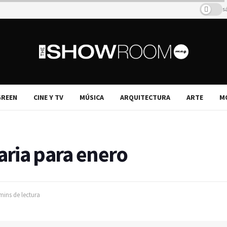
s
REEN
CINE Y TV
MÚSICA
ARQUITECTURA
ARTE
M
ria para enero
mins de lectura