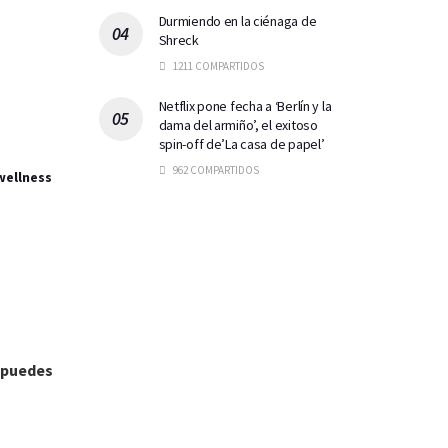
Durmiendo en la ciénaga de
Shreck
1211 COMPARTIDOS
Netflix pone fecha a ‘Berlín y la
dama del armiño’, el exitoso
spin-off de’La casa de papel’
962 COMPARTIDOS
wellness
 puedes