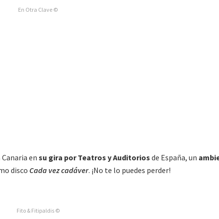
En Otra Clave ©
 Canaria en
su gira por Teatros y Auditorios
de España, un
ambi
imo disco
Cada vez cadáver
. ¡No te lo puedes perder!
Fito & Fitipaldis ©