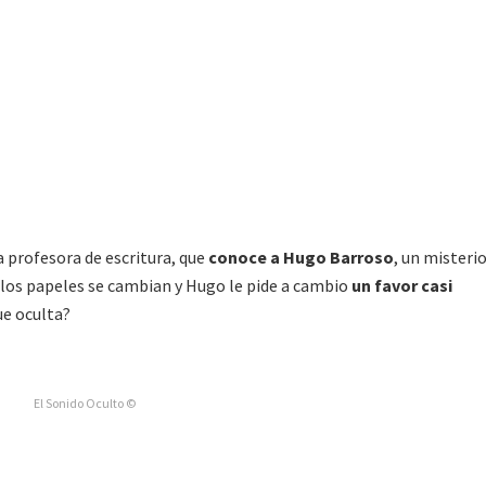
a profesora de escritura, que
conoce a Hugo Barroso
, un misteri
 los papeles se cambian y Hugo le pide a cambio
un favor casi
que oculta?
El Sonido Oculto ©