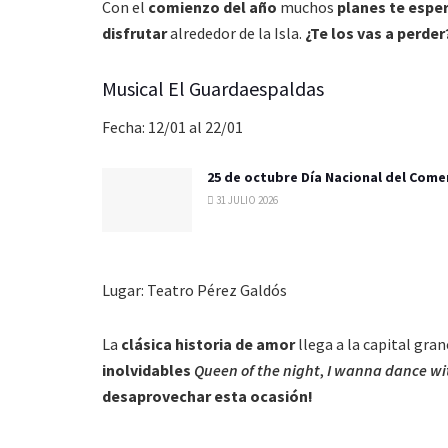
Con el
comienzo del año
muchos
planes te esper
disfrutar
alrededor de la Isla.
¿Te los vas a perder
Musical El Guardaespaldas
Fecha: 12/01 al 22/01
25 de octubre Día Nacional del Come
31 JULIO 2026
Lugar: Teatro Pérez Galdós
La
clásica historia de amor
llega a la capital gra
inolvidables
Queen of the night
,
I wanna dance w
desaprovechar esta ocasión!