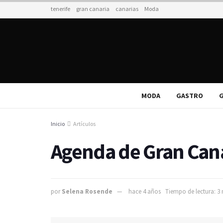
tenerife
gran canaria
canarias
Moda
MODA
GASTRO
G
Inicio
Artículos
Agenda de Gran Cana
por
Selena Rosende
hace 4 años
Tiempo de lectura: 3 