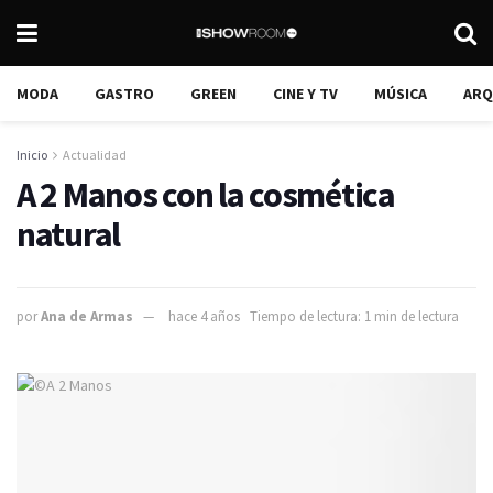
MODA
GASTRO
GREEN
CINE Y TV
MÚSICA
ARQ
Inicio
Actualidad
A 2 Manos con la cosmética
natural
por
Ana de Armas
hace 4 años
Tiempo de lectura: 1 min de lectura