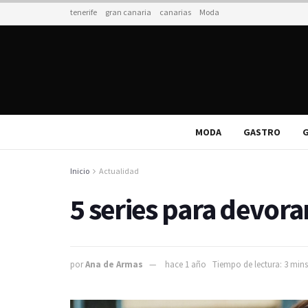
tenerife
gran canaria
canarias
Moda
MODA
GASTRO
G
Inicio
Actualidad
5 series para devorar
por
Ana de Armas
hace 1 año
Tiempo de lectura: 3 mins