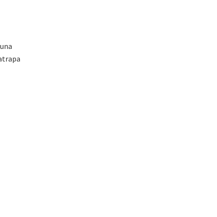
 una
 atrapa