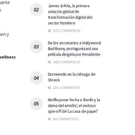
buena
James & Rita, la primera
e
solución global de
transformación digital del
sector hotelero
2175 COMPARTIDOS
men y
De los escenarios a Hollywood:
Bad Bunny protagonizará una
película dirigida por Residente
wellness
1426 COMPARTIDOS
Durmiendo en la ciénaga de
Shreck
1211 COMPARTIDOS
Netflix pone fecha a ‘Berlín y la
dama del armiño’, el exitoso
spin-off de’La casa de papel’
962 COMPARTIDOS