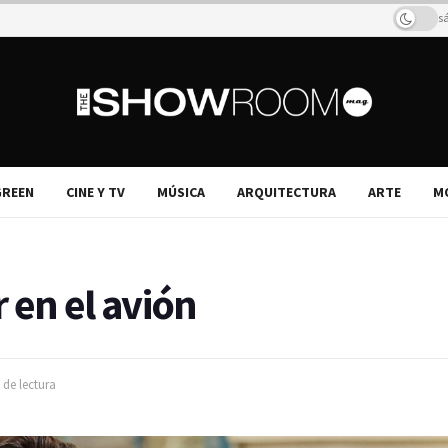
s
REEN
CINE Y TV
MÚSICA
ARQUITECTURA
ARTE
M
 en el avión
 de lectura