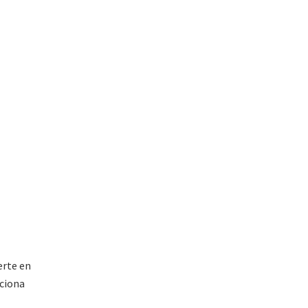
erte en
ociona