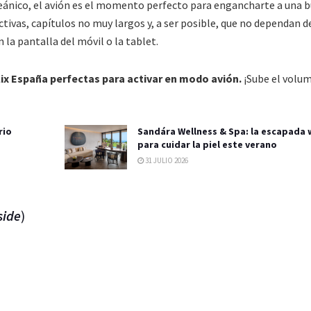
oceánico, el avión es el momento perfecto para engancharte a una 
ctivas, capítulos no muy largos y, a ser posible, que no dependan d
 la pantalla del móvil o la tablet.
lix España perfectas para activar en modo avión.
¡Sube el volu
rio
Sandára Wellness & Spa: la escapada 
para cuidar la piel este verano
31 JULIO 2026
side
)