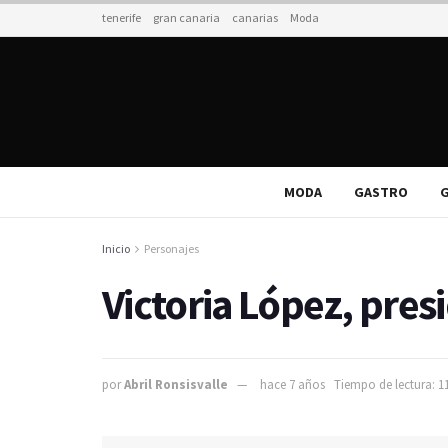
tenerife
gran canaria
canarias
Moda
MODA
GASTRO
G
Inicio
Personajes
Victoria López, pre
por
Abril Ronsisvalle
hace 7 años
Tiempo de lectura: 1