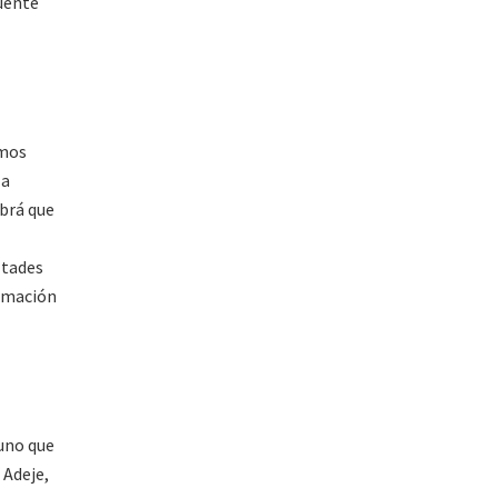
uente
emos
la
abrá que
ltades
ormación
 uno que
 Adeje,