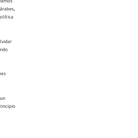
levamos
 árabes,
olítica
lvidar
endo
nes
 un
rincipio