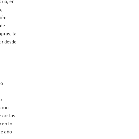
ria, en
o,
bién
 de
pras, la
ar desde
co
o
 como
ezar las
 en lo
te año