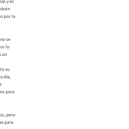
mas y es
ambién
o por la
 no se
or lo
s un
te su
u día,
e
dos para
os, pero
as para