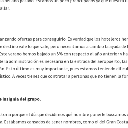
cia del año pasado. Estamos un poco preocupados ya que nuestra f
allar.
anzando ofertas para conseguirlo. Es verdad que los hoteleros h
 destino vale lo que vale, pero necesitamos a cambio la ayuda de 
 Este verano hemos bajado un 5% con respecto al año anterior y h
 de la administración es necesaria en la entrada del aeropuerto, las
ción. Esto último es muy importante, pues estamos teniendo dificu
ístico. A veces tienes que contratar a personas que no tienen la f
 insignia del grupo.
Victoria porque el día que decidimos qué nombre ponerle buscamos
oma. Estábamos cansados de tener nombres, como el del Gran Costa