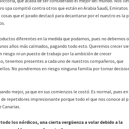
a Victoria, que acaba de ser considerado el mejor del mundo. Nos l
ro spa compitió contra otros que están en Arabia Saudí, Emiratos
cosas que el jurado destacó para decantarse por el nuestro es la p
os.
roductos diferentes en la medida que podamos, pues no debemos o
 unos años más calmados, pagando todo esto. Queremos crecer si
iesgo ni un puesto de trabajo por la ambición de crecer
o, tenemos presentes a cada uno de nuestros compañeros, que
 ellos. No pondremos en riesgo ninguna familia por tomar decisio
nando mejor, ya que en sus comienzos le costó. Es normal, pues en
de repetidores impresionante porque todo el que nos conoce al p
e Canarias.
todo los nórdicos, una cierta vergüenza a volar debido a la