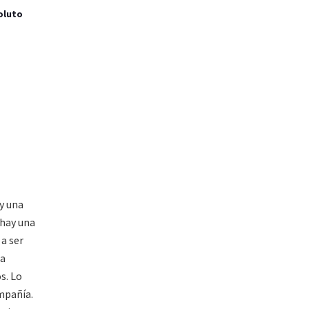
oluto
ay una
 hay una
a ser
la
s. Lo
ompañía.