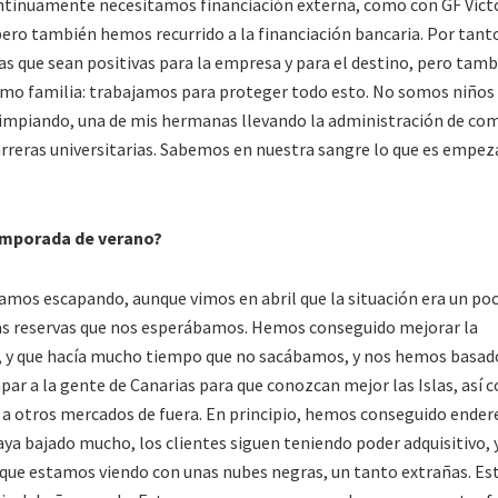
tinuamente necesitamos financiación externa, como con GF Victo
ero también hemos recurrido a la financiación bancaria. Por tant
as que sean positivas para la empresa y para el destino, pero tam
mo familia: trabajamos para proteger todo esto. No somos niños
mpiando, una de mis hermanas llevando la administración de com
reras universitarias. Sabemos en nuestra sangre lo que es empez
temporada de verano?
vamos escapando, aunque vimos en abril que la situación era un po
las reservas que nos esperábamos. Hemos conseguido mejorar la
, y que hacía mucho tiempo que no sacábamos, y nos hemos basad
ar a la gente de Canarias para que conozcan mejor las Islas, así
 a otros mercados de fuera. En principio, hemos conseguido ender
a bajado mucho, los clientes siguen teniendo poder adquisitivo, y
l que estamos viendo con unas nubes negras, un tanto extrañas. Es