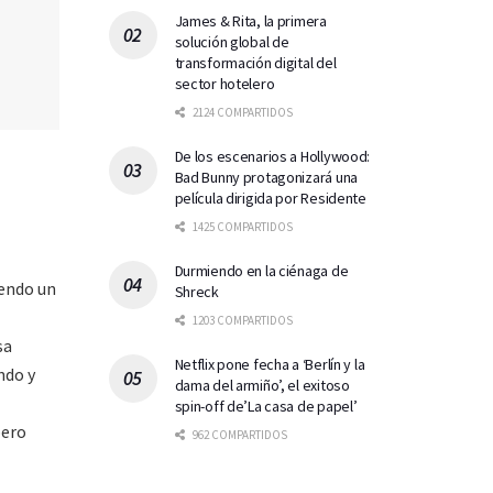
James & Rita, la primera
solución global de
transformación digital del
sector hotelero
2124 COMPARTIDOS
De los escenarios a Hollywood:
Bad Bunny protagonizará una
película dirigida por Residente
1425 COMPARTIDOS
Durmiendo en la ciénaga de
iendo un
Shreck
1203 COMPARTIDOS
sa
Netflix pone fecha a ‘Berlín y la
ndo y
dama del armiño’, el exitoso
spin-off de’La casa de papel’
pero
962 COMPARTIDOS