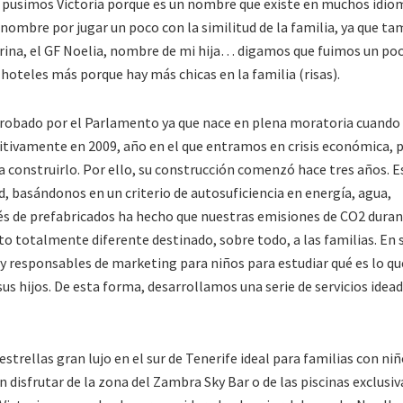
 le pusimos Victoria porque es un nombre que existe en muchos idio
l nombre por jugar un poco con la similitud de la familia, ya que t
rina, el GF Noelia, nombre de mi hija… digamos que fuimos un poc
hoteles más porque hay más chicas en la familia (risas).
probado por el Parlamento ya que nace en plena moratoria cuando
nitivamente en 2009, año en el que entramos en crisis económica, p
construirlo. Por ello, su construcción comenzó hace tres años. E
d, basándonos en un criterio de autosuficiencia en energía, agua,
és de prefabricados ha hecho que nuestras emisiones de CO2 duran
o totalmente diferente destinado, sobre todo, a las familias. En s
y responsables de marketing para niños para estudiar qué es lo qu
us hijos. De esta forma, desarrollamos una serie de servicios idea
trellas gran lujo en el sur de Tenerife ideal para familias con niñ
disfrutar de la zona del Zambra Sky Bar o de las piscinas exclusiv