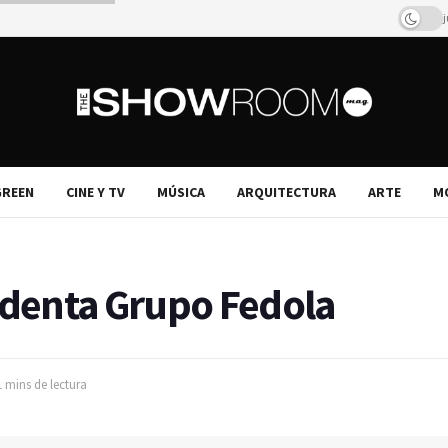
j
REEN
CINE Y TV
MÚSICA
ARQUITECTURA
ARTE
M
sidenta Grupo Fedola
1 mins de lectura