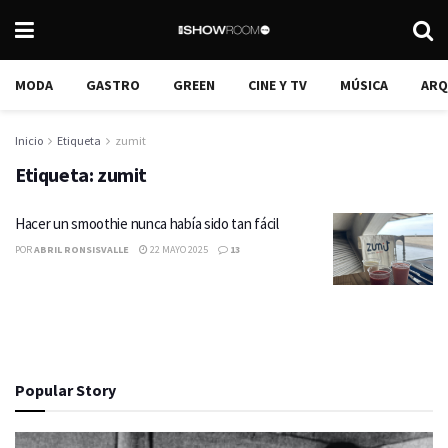
MODA
GASTRO
GREEN
CINE Y TV
MÚSICA
ARQ
Inicio
Etiqueta
zumit
Etiqueta:
zumit
Hacer un smoothie nunca había sido tan fácil
POR
ABRIL RONSISVALLE
22 MAYO 2025
13
Popular Story