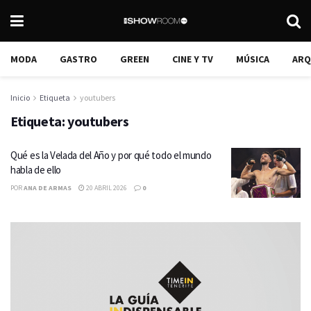
MODA
GASTRO
GREEN
CINE Y TV
MÚSICA
ARQ
Inicio
Etiqueta
youtubers
Etiqueta:
youtubers
Qué es la Velada del Año y por qué todo el mundo
habla de ello
POR
ANA DE ARMAS
20 ABRIL 2026
0