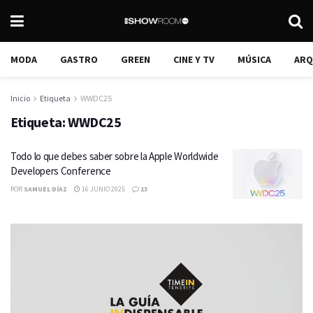
MODA
GASTRO
GREEN
CINE Y TV
MÚSICA
ARQ
Inicio
Etiqueta
WWDC25
Etiqueta:
WWDC25
Todo lo que debes saber sobre la Apple Worldwide
Developers Conference
POR
SAMUEL DÍAZ
16 JUNIO 2025
13