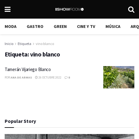
MODA
GASTRO
GREEN
CINE Y TV
MÚSICA
ARQ
Inicio
Etiqueta
vino blanco
Etiqueta:
vino blanco
Tamerán Vijariego Blanco
POR
ANA DE ARMAS
26 OCTUBRE 2022
8
Popular Story