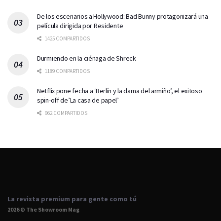
De los escenarios a Hollywood: Bad Bunny protagonizará una
película dirigida por Residente
1425 COMPARTIDOS
Durmiendo en la ciénaga de Shreck
1189 COMPARTIDOS
Netflix pone fecha a ‘Berlín y la dama del armiño’, el exitoso
spin-off de’La casa de papel’
962 COMPARTIDOS
La revista premium para gente como tú
2026 © The Showroom Mag