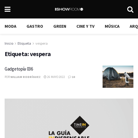
MODA
GASTRO
GREEN
CINE Y TV
MÚSICA
ARQ
Inicio
Etiqueta
vespera
Etiqueta:
vespera
Gadgetopía 036
POR
WILLIAM RODRÍGUEZ
26 MAYO 2022
10