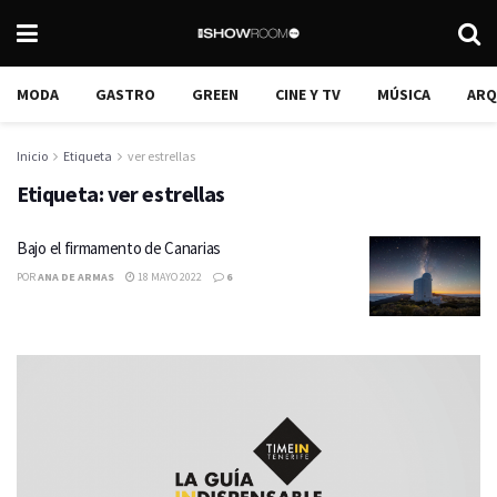
MODA
GASTRO
GREEN
CINE Y TV
MÚSICA
ARQ
Inicio
Etiqueta
ver estrellas
Etiqueta:
ver estrellas
Bajo el firmamento de Canarias
POR
ANA DE ARMAS
18 MAYO 2022
6