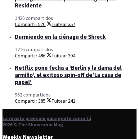
Residente
1426 compartidos
Compartir
570
Tuitear
357
Durmiendo en la ciénaga de Shreck
1216 compartidos
Compartir
486
Tuitear
304
Netflix pone fecha a ‘Berlín y la dama del
armiño’, el exitoso spin-off de’La casa de
papel’
962 compartidos
Compartir
385
Tuitear
241
La revista premium para gente como tú
2026 © The Showroom Mag
Weekly Newsletter