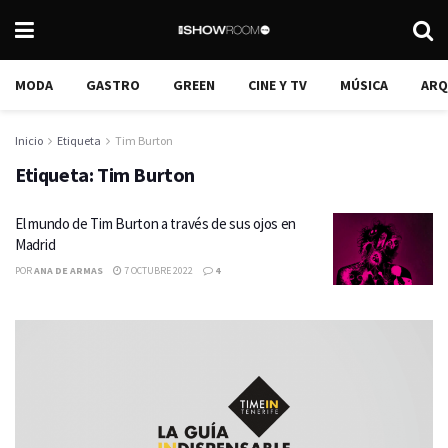
MODA
GASTRO
GREEN
CINE Y TV
MÚSICA
ARQ
Inicio
Etiqueta
Tim Burton
Etiqueta:
Tim Burton
El mundo de Tim Burton a través de sus ojos en
Madrid
POR
ANA DE ARMAS
7 OCTUBRE 2022
4